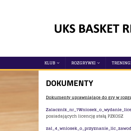
KLUB
ROZGRYWKI
TRENING
DOKUMENTY
Dokumenty uprawniające do gry w roz
Zalacznik_nr_7Wniosek_o_wydanie_lic
posiadających licencję stałą PZKOSZ
zal_4_wniosek_o_przyznanie_lic_zawo