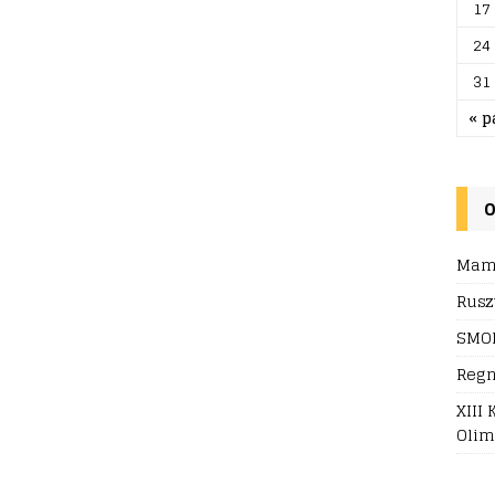
17
24
31
« p
O
Mamy
Rusz
SMOK
Regn
XIII
Olim