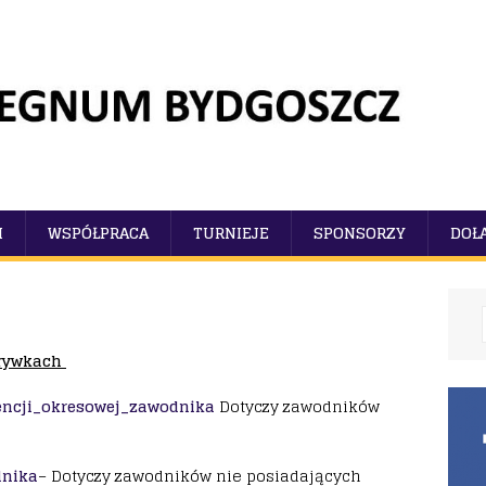
I
WSPÓŁPRACA
TURNIEJE
SPONSORZY
DOŁ
grywkach
encji_okresowej_zawodnika
Dotyczy zawodników
dnika
– Dotyczy zawodników nie posiadających