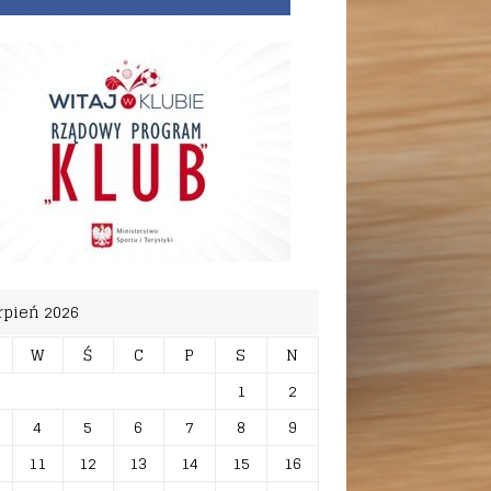
rpień 2026
W
Ś
C
P
S
N
1
2
4
5
6
7
8
9
11
12
13
14
15
16