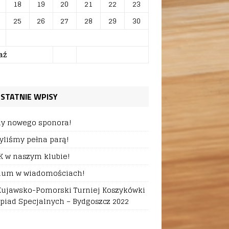
18
19
20
21
22
23
25
26
27
28
29
30
aź
STATNIE WPISY
 nowego sponora!
yliśmy pełna parą!
 w naszym klubie!
um w wiadomościach!
 Kujawsko-Pomorski Turniej Koszykówki
piad Specjalnych – Bydgoszcz 2022