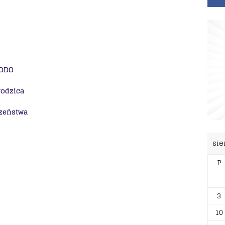
RODO
rodzica
czeństwa
sie
P
3
10