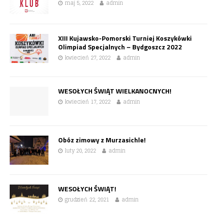
maj 5, 2022
admin
XIII Kujawsko-Pomorski Turniej Koszykówki
Olimpiad Specjalnych – Bydgoszcz 2022
kwiecień 27, 2022
admin
WESOŁYCH ŚWIĄT WIELKANOCNYCH!
kwiecień 17, 2022
admin
Obóz zimowy z Murzasichle!
luty 20, 2022
admin
WESOŁYCH ŚWIĄT!
grudzień 22, 2021
admin