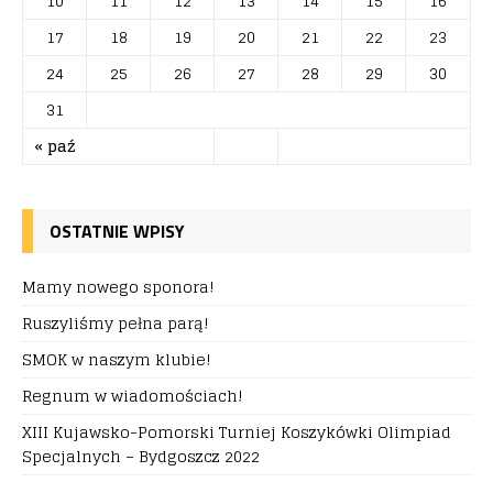
10
11
12
13
14
15
16
17
18
19
20
21
22
23
24
25
26
27
28
29
30
31
« paź
OSTATNIE WPISY
Mamy nowego sponora!
Ruszyliśmy pełna parą!
SMOK w naszym klubie!
Regnum w wiadomościach!
XIII Kujawsko-Pomorski Turniej Koszykówki Olimpiad
Specjalnych – Bydgoszcz 2022