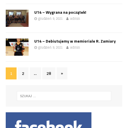
U14 – Wygrana na początek!
grudzień 9, 2021
admin
U14 – Debiutujemy w memioriale R. Zamiary
grudzień 9, 2021
admin
1
2
…
28
»