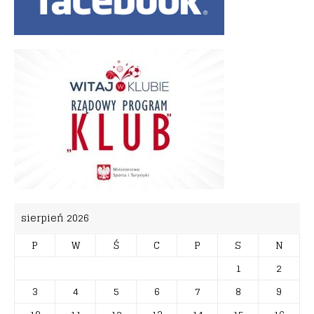
sierpień 2026
P
W
Ś
C
P
S
N
1
2
3
4
5
6
7
8
9