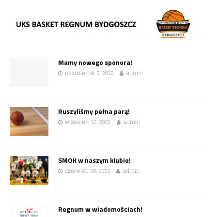
Mamy nowego sponora!
październik 5, 2022
admin
Ruszyliśmy pełna parą!
wrzesień 12, 2022
admin
SMOK w naszym klubie!
czerwiec 20, 2022
admin
Regnum w wiadomościach!