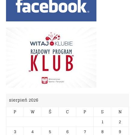
sierpień 2026
P
W
Ś
C
P
S
N
1
2
3
4
5
6
7
8
9