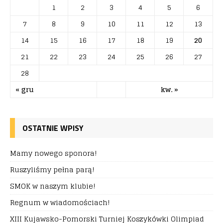
1
2
3
4
5
6
7
8
9
10
11
12
13
14
15
16
17
18
19
20
21
22
23
24
25
26
27
28
« gru
kw. »
OSTATNIE WPISY
Mamy nowego sponora!
Ruszyliśmy pełna parą!
SMOK w naszym klubie!
Regnum w wiadomościach!
XIII Kujawsko-Pomorski Turniej Koszykówki Olimpiad