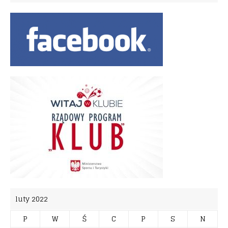
luty 2022
P
W
Ś
C
P
S
N