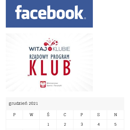
grudzień 2021
P
W
Ś
C
P
S
N
1
2
3
4
5